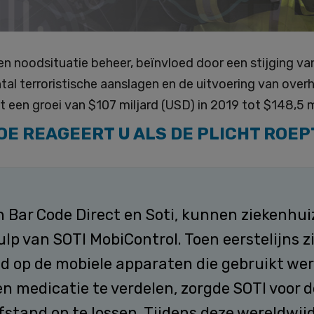
en noodsituatie beheer, beïnvloed door een stijging va
l terroristische aanslagen en de uitvoering van over
 een groei van $107 miljard (USD) in 2019 tot $148,5 m
OE REAGEERT U ALS DE PLICHT ROEP
 Bar Code Direct en Soti, kunnen ziekenhui
lp van SOTI MobiControl. Toen eerstelijns 
 op de mobiele apparaten die gebruikt wer
n medicatie te verdelen, zorgde SOTI voor 
fstand op te lossen. Tijdens deze wereldwij