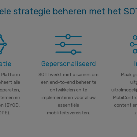
le strategie beheren met het SO
atie
Gepersonaliseerd
 Platform
SOTI werkt met u samen om
Maak ge
eheert alle
een end-to-end beheer te
uit
pparaten,
ontwikkelen en te
uitrolmogel
stemen en
implementeren voor al uw
MobiContro
en (BYOD,
essentiële
content en
PE).
mobiliteitsvereisten.
z