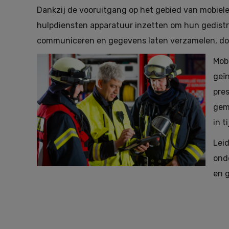
Dankzij de vooruitgang op het gebied van mobiel
hulpdiensten apparatuur inzetten om hun gedistri
communiceren en gegevens laten verzamelen, doss
Mob
geïn
pres
gem
in t
Leid
ond
en g