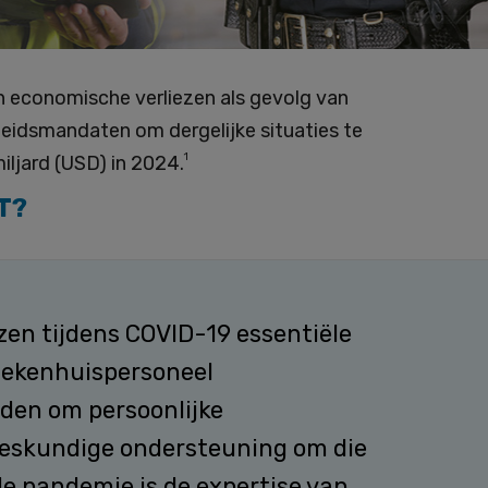
n economische verliezen als gevolg van
heidsmandaten om dergelijke situaties te
1
iljard (USD) in 2024.
T?
zen tijdens COVID-19 essentiële
ziekenhuispersoneel
den om persoonlijke
deskundige ondersteuning om die
de pandemie is de expertise van