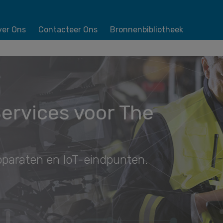
ver Ons
Contacteer Ons
Bronnenbibliotheek
ervices voor The
pparaten en IoT-eindpunten.