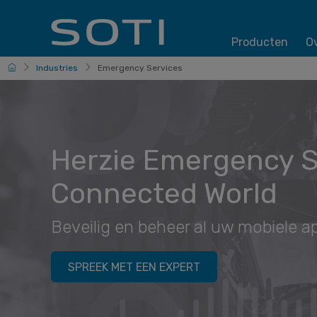
Producten
O
Nederlands
Industries
Emergency Services
Herzie Emergency S
Connected World
Beveilig en beheer al uw mobiele a
SPREEK MET EEN EXPERT