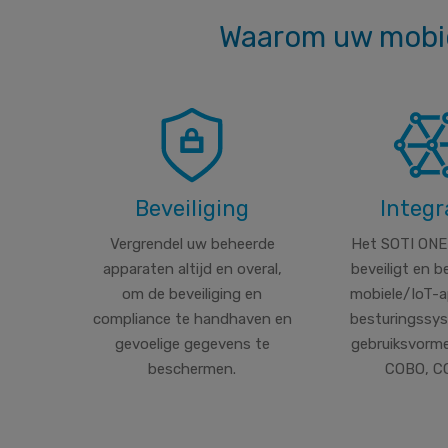
Waarom uw mobie
Beveiliging
Integr
Vergrendel uw beheerde
Het SOTI ONE
apparaten altijd en overal,
beveiligt en b
om de beveiliging en
mobiele/IoT-a
compliance te handhaven en
besturingssy
gevoelige gegevens te
gebruiksvorm
beschermen.
COBO, CO