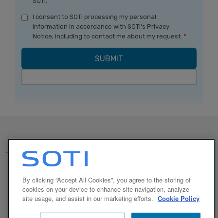
SOTI.
I consent to SOTI processing my personal
information in accordance with SOTI's Privacy
Notice, including to contact me about my request.
*
© 1995-2026 SOTI Inc. Tous droits réservés.
By clicking “Accept All Cookies”, you agree to the storing of
Confidentialité
Politique d’accessibilité SOTI
cookies on your device to enhance site navigation, analyze
site usage, and assist in our marketing efforts.
Cookie Policy
Conditions d’utilisation du site Web