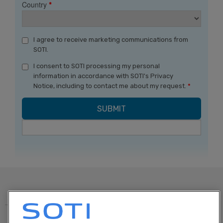
Country
*
I agree to receive marketing communications from
SOTI.
I consent to SOTI processing my personal
information in accordance with SOTI's Privacy
Notice, including to contact me about my request.
*
© 1995-2026 SOTI Inc. Todos los derechos reservados.