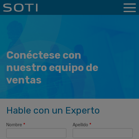
Conéctese con
nuestro equipo de
ventas
Hable con un Experto
Nombre
Apellido
*
*