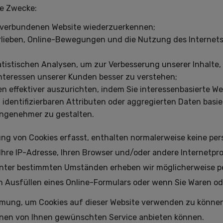
de Zwecke:
r verbundenen Website wiederzuerkennen;
rlieben, Online-Bewegungen und die Nutzung des Internets, 
istischen Analysen, um zur Verbesserung unserer Inhalte,
nteressen unserer Kunden besser zu verstehen;
effektiver auszurichten, indem Sie interessenbasierte Wer
 identifizierbaren Attributen oder aggregierten Daten basi
angenehmer zu gestalten.
ung von Cookies erfasst, enthalten normalerweise keine p
. Ihre IP-Adresse, Ihren Browser und/oder andere Internetpro
. Unter bestimmten Umständen erheben wir möglicherweise p
rch Ausfüllen eines Online-Formulars oder wenn Sie Waren od
immung, um Cookies auf dieser Website verwenden zu können
einen von Ihnen gewünschten Service anbieten können.