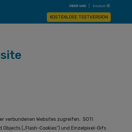
Skip
ÜBER UNS
Deutsch
to
main
content
KOSTENLOSE TESTVERSION
site
serer verbundenen Websites zugreifen. SOTI
Objects („Flash-Cookies“) und Einzelpixel-Gifs