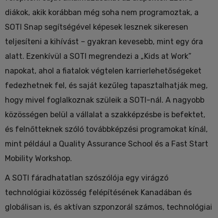
diákok, akik korábban még soha nem programoztak, a
SOTI Snap segítségével képesek lesznek sikeresen
teljesíteni a kihívást – gyakran kevesebb, mint egy óra
alatt. Ezenkívül a SOTI megrendezi a „Kids at Work”
napokat, ahol a fiatalok végtelen karrierlehetőségeket
fedezhetnek fel, és saját kezűleg tapasztalhatják meg,
hogy mivel foglalkoznak szüleik a SOTI-nál. A nagyobb
közösségen belül a vállalat a szakképzésbe is befektet,
és felnőtteknek szóló továbbképzési programokat kínál,
mint például a Quality Assurance School és a Fast Start
Mobility Workshop.
A SOTI fáradhatatlan szószólója egy virágzó
technológiai közösség felépítésének Kanadában és
globálisan is, és aktívan szponzorál számos, technológiai