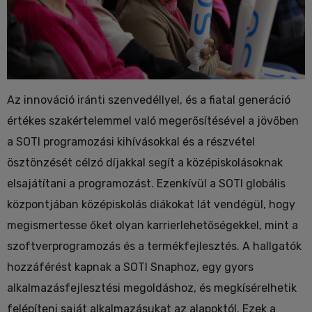
Az innováció iránti szenvedéllyel, és a fiatal generáció
értékes szakértelemmel való megerősítésével a jövőben
a SOTI programozási kihívásokkal és a részvétel
ösztönzését célzó díjakkal segít a középiskolásoknak
elsajátítani a programozást. Ezenkívül a SOTI globális
központjában középiskolás diákokat lát vendégül, hogy
megismertesse őket olyan karrierlehetőségekkel, mint a
szoftverprogramozás és a termékfejlesztés. A hallgatók
hozzáférést kapnak a SOTI Snaphoz, egy gyors
alkalmazásfejlesztési megoldáshoz, és megkísérelhetik
felépíteni saját alkalmazásukat az alapoktól. Ezek a