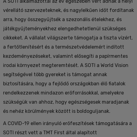
A SOTI alkalmazottai az év egészében vért adnak a helyi
vérellátó szervezeteknek, és nagylelkűen időt fordítanak
arra, hogy összegyűjtsék a szezonális ételekhez, és
játékgyűjteményekhez elengedhetetlenül szükséges
cikkeket. A vállalat világszerte támogatja a tiszta vízért,
a fertőtlenítésért és a természetvédelemért indított
kezdeményezéseket, valamint elősegíti a papírmentes
irodai környezet megteremtését. A SOTI a World Vision
segítségével több gyereket is támogat annak
biztosítására, hogy a fejlődő országokban élő fiatalok
rendelkezzenek mindazon erőforrásokkal, amelyekre
szükségük van ahhoz, hogy egészségesek maradjanak
és nehéz körülmények között is boldoguljanak.
A COVID-19 ellen irányuló erőfeszítések támogatására a
SOTI részt vett a TMT First által alapított