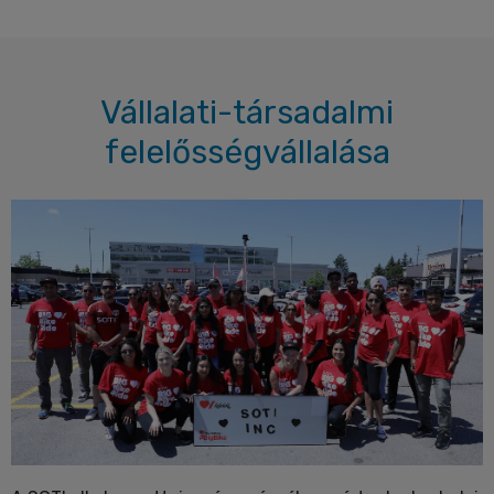
Vállalati-társadalmi
felelősségvállalása