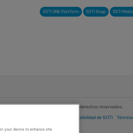
SOTI ONE Platform
SOTI Snap
SOTI Mobi
© 1995-2026 SOTI Inc. Todos los derechos reservados.
l Sitio Web
Privacidad
Política de Accesibilidad de SOTI
Término
 on your device to enhance site