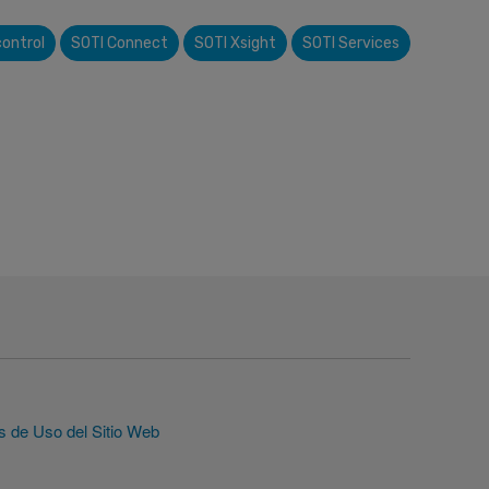
control
SOTI Connect
SOTI Xsight
SOTI Services
s de Uso del Sitio Web