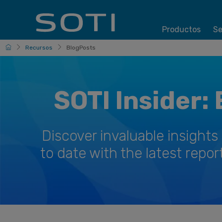
Productos
Se
Espanol
Recursos
BlogPosts
SOTI Insider:
Discover invaluable insight
to date with the latest rep