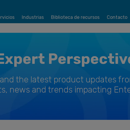
rvicios
Industrias
Biblioteca de recursos
Contacto
 Expert Perspectiv
s and the latest product updates fr
orts, news and trends impacting Ent