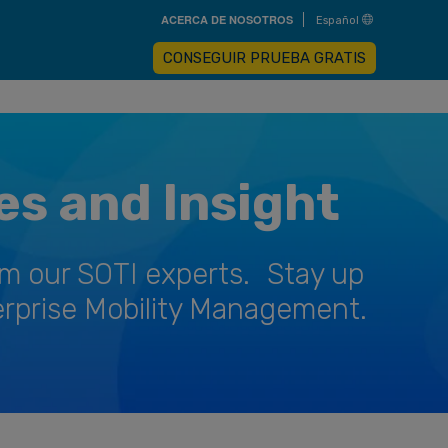
Skip
ACERCA DE NOSOTROS
Español
to
main
content
CONSEGUIR PRUEBA GRATIS
es and Insight
om our SOTI experts. Stay up
erprise Mobility Management.